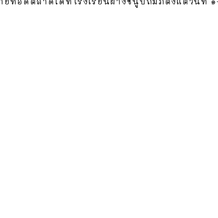
ดตลาดได้ที่โรงเรียนฝางชนูปถัมภ์ตั้งแต่วันที่ ๑-