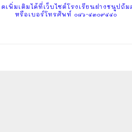
เพิ่มเติมได้ที่เว็บไซต์โรงเรียนฝางชนูปถั
หรือเบอร์โทรศัพท์ ๐๘๖-๔๓๐๙๔๔๐