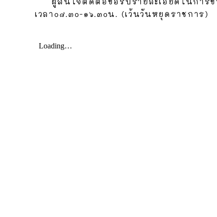
ผู้สนใจติดต่อขอรับรายละเอียดในการขายทอ
เวลา๐๘.๓๐-๑๖.๓๐น. (เว้นวันหยุดราชการ)