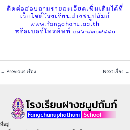
ติดต่อสอบถามรายละเอียดเพิ่มเติมได้ที่
เว็บไซต์โรงเรียนฝางชนูปถัมภ์
www.fangchanu.ac.th
หรือเบอร์โทรศัพท์ ๐๘๖-๔๓๐๙๔๔๐
←
Previous เรื่อง
Next เรื่อง
→
ที่อยู่