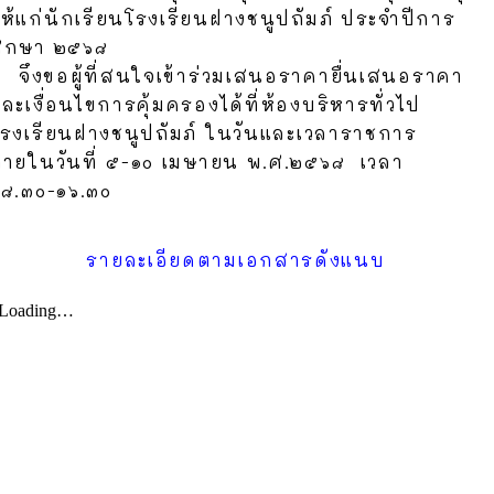
ห้แก่นักเรียนโรงเรียนฝางชนูปถัมภ์ ประจำปีการ
ศึกษา ๒๕๖๘
จึงขอผู้ที่สนใจเข้าร่วมเสนอราคายื่นเสนอราคา
ละเงื่อนไขการคุ้มครองได้ที่ห้องบริหารทั่วไป
รงเรียนฝางชนูปถัมภ์ ในวันและเวลาราชการ
ภายในวันที่ ๕-๑๐ เมษายน พ.ศ.๒๕๖๘ เวลา
๐๘.๓๐-๑๖.๓๐
รายละเอียดตามเอกสารดังแนบ