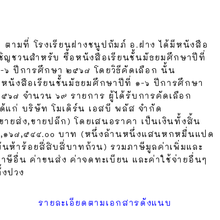
ามที่ โรงเรียนฝางชนูปถัมภ์ อ.ฝาง ได้มีหนังสือ
ชิญชวนสำหรับ ซื้อหนังสือเรียนชั้นมัธยมศึกษาปีที่
-๖ ปีการศึกษา ๒๕๖๘ โดยวิธีคัดเลือก นั้น
นังสือเรียนชั้นมัธยมศึกษาปีที่ ๑-๖ ปีการศึกษา
๕๖๘ จำนวน ๖๙ รายการ ผู้ได้รับการคัดเลือก
ด้แก่ บริษัท โมเดิร์น เอสบี พลัส จำกัด
ขายส่ง,ขายปลีก) โดยเสนอราคา เป็นเงินทั้งสิ้น
,๑๖๘,๕๔๔.๐๐ บาท (หนึ่งล้านหนึ่งแสนหกหมื่นแปด
ันห้าร้อยสี่สิบสี่บาทถ้วน) รวมภาษีมูลค่าเพิ่มและ
าษีอื่น ค่าขนส่ง ค่าจดทะเบียน และค่าใช้จ่ายอื่นๆ
ั้งปวง
รายละเอียดตามเอกสารดังแนบ