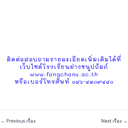
ติดต่อสอบถามรายละเอียดเพิ่มเติมได้ที่
เว็บไซต์โรงเรียนฝางชนูปถัมภ์
www.fangchanu.ac.th
หรือเบอร์โทรศัพท์ ๐๘๖-๔๓๐๙๔๔๐
←
Previous เรื่อง
Next เรื่อง
→