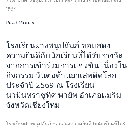
ต๊ะ
บุญต
นักเรียน
ชั้น
Read More »
มัธยมศึกษา
ปี
โรงเรียนฝางชนูปถัมภ์ ขอแสดง
ที่
โรงเรียน
5
ฝาง
ความยินดีกับนักเรียนที่ได้รับรางวัล
ได้
ชนูป
จากการเข้าร่วมการแข่งขัน เนื่องใน
รับ
ถัมภ์
กิจกรรม วันต่อต้านยาเสพติดโลก
รางวัล
ขอ
ชนะ
ประจำปี 2569 ณ โรงเรียน
แสดง
เลิศ
ความ
นวมินทราชูทิศ พายัพ อำเภอแม่ริม
การ
ยินดี
จังหวัดเชียงใหม่
ประกวด
กับ
คลิป
นักเรียน
วิดิ
ที่
โรงเรียนฝางชนูปถัมภ์ ขอแสดงความยินดีกับนักเรียนที่ได้รั
โอ
ได้