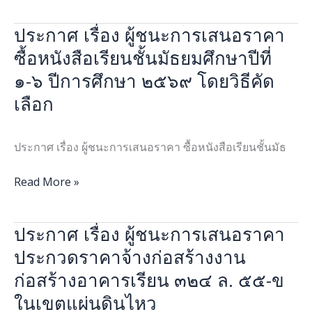
ดิจิทัล
โลก
มัธยมศึกษา
เพื่อ
ประจำ
ประกาศ เรื่อง ผู้ชนะการเสนอราคา
ประกาศ
ปี
สตรี
ปี
เรื่อง
ซื้อหนังสือเรียนชั้นมัธยมศึกษาปีที่
ที่
และ
2569
ผู้
6ได้
เด็ก
ณ
๑-๖ ปีการศึกษา ๒๕๖๙ โดยวิธีคัด
ชนะ
รับ
ผู้
โรงเรียน
เลือก
การ
รางวัล
หญิง“
นวมินทราชูทิศ
เสนอ
รอง
ประจำ
พายัพ
ราคา
ชนะ
ปี
ประกาศ เรื่อง ผู้ชนะการเสนอราคา ซื้อหนังสือเรียนชั้นมัธ
อำเภอ
ซื้อ
เลิศ
2569
แม่ริม
หนังสือ
อันดับ
Read More »
จังหวัด
เรียน
1
เชียงใหม่
ชั้น
การ
ประกาศ เรื่อง ผู้ชนะการเสนอราคา
ประกาศ
มัธยมศึกษา
แข่งขัน
เรื่อง
ปี
ประกวดราคาจ้างก่อสร้างงาน
กล่าว
ผู้
ที่
สุนทรพจน์
ก่อสร้างอาคารเรียน ๓๒๔ ล. ๕๕-ข
ชนะ
๑-๖
ทาง
ในเขตแผ่นดินไหว
การ
ปี
กฎหมาย