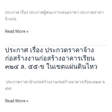
เสนอ
การ
การ
ราคา
ศึกษา
แข่งขัน
ประกาศ เรื่อง ประกาศผู้ชนะการเสนอราคา ประกวดราคา
ประกวด
๒๕๖๙
ทักษะ
จ้างก่อ
ราคา
โดย
ทาง
จ้าง
วิธี
วิชาการ
Read More »
ก่อสร้าง
คัด
ด้าน
งาน
เลือก
กฎหมาย
ประกาศ เรื่อง ประกวดราคาจ้าง
ประกาศ
ก่อสร้าง
แห่ง
เรื่อง
อาคาร
ก่อสร้างงานก่อสร้างอาคารเรียน
ประเทศไทย
ประกวด
เรียน
(รอบ
๓๒๔ ล. ๕๕-ข ในเขตแผ่นดินไหว
ราคา
๓๒๔
ชิง
จ้าง
ล.
ชนะ
ก่อสร้าง
๕๕-
ประกวดราคาจ้างก่อสร้างงานก่อสร้างอาคารเรียน ๓๒๔ ล.
เลิศ)
งาน
ข
๕๕-
ก่อสร้าง
ใน
อาคาร
Read More »
เขต
เรียน
แผ่น