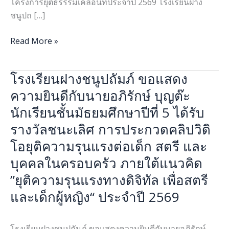
โครงการยุติธรรรมเคลื่อนที่ประจำปี 2569 โรงเรียนฝาง
รม
ชนูปถ […]
เคลื่อนที่
ประจำ
Read More »
ปี
2569
โรงเรียนฝางชนูปถัมภ์ ขอแสดง
โรงเรียน
ฝาง
ความยินดีกับนายอภิรักษ์ บุญต๊ะ
ชนูป
นักเรียนชั้นมัธยมศึกษาปีที่ 5 ได้รับ
ถัมภ์
รางวัลชนะเลิศ การประกวดคลิปวิดิ
ขอ
โอยุติความรุนแรงต่อเด็ก สตรี และ
แสดง
ความ
บุคคลในครอบครัว ภายใต้แนวคิด
ยินดี
”ยุติความรุนแรงทางดิจิทัล เพื่อสตรี
กับ
และเด็กผู้หญิง“ ประจำปี 2569
นาย
อภิรักษ์
บุญ
โรงเรียนฝางชนูปถัมภ์ ขอแสดงความยินดีกับนายอภิรักษ์