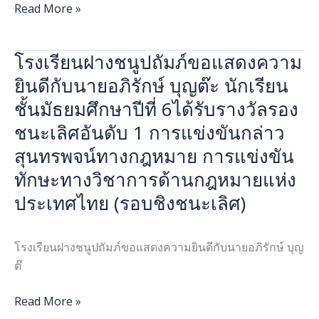
ยุติ
รับ
Read More »
ความ
รางวัล
รุนแรง
จาก
โรงเรียนฝางชนูปถัมภ์ขอแสดงความ
โรงเรียน
ต่อ
การ
ฝาง
เด็ก
ยินดีกับนายอภิรักษ์ บุญต๊ะ นักเรียน
เข้า
ชนูป
สตรี
ร่วม
ชั้นมัธยมศึกษาปีที่ 6ได้รับรางวัลรอง
ถัมภ์
และ
การ
ชนะเลิศอันดับ 1 การแข่งขันกล่าว
ขอ
บุคคล
แข่งขัน
สุนทรพจน์ทางกฎหมาย การแข่งขัน
แสดง
ใน
เนื่อง
ความ
ครอบครัว
ใน
ทักษะทางวิชาการด้านกฎหมายแห่ง
ยินดี
ภาย
กิจกรรม
ประเทศไทย (รอบชิงชนะเลิศ)
กับ
ใต้
วัน
นาย
แนวคิด
ต่อ
อภิรักษ์
”ยุติ
โรงเรียนฝางชนูปถัมภ์ขอแสดงความยินดีกับนายอภิรักษ์ บุญ
ต้าน
บุญ
ความ
ต๊
ยา
ต๊ะ
รุนแรง
เสพ
นักเรียน
Read More »
ทาง
ติด
ชั้น