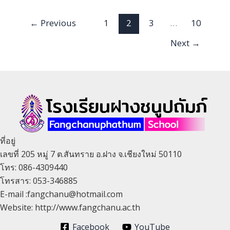
มัธยมศึกษา
ปี
←
Previous
1
2
3
…
10
ที่
Next
→
๑-๖
ปี
การ
ศึกษา
๒๕๖๘
โดย
วิธี
คัด
ที่อยู่
เลือก
เลขที่ 205 หมู่ 7 ต.สันทราย อ.ฝาง จ.เชียงใหม่ 50110
โทร: 086-4309440
โทรสาร: 053-346885
E-mail :fangchanu@hotmail.com
Website: http://www.fangchanu.ac.th
Facebook
YouTube