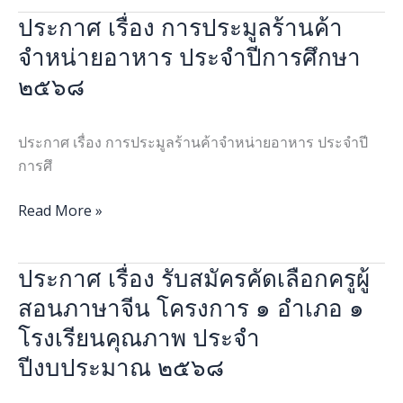
๓๒๔
ดิน
ประกาศ เรื่อง การประมูลร้านค้า
ประกาศ
ล.
ไหว
เรื่อง
จำหน่ายอาหาร ประจำปีการศึกษา
๕๕-
การ
ข
๒๕๖๘
ประมูล
ใน
ร้าน
เขต
ค้า
ประกาศ เรื่อง การประมูลร้านค้าจำหน่ายอาหาร ประจำปี
แผ่น
จำหน่าย
การศึ
ดิน
อาหาร
ไหว
ประจำ
Read More »
ปี
การ
ประกาศ เรื่อง รับสมัครคัดเลือกครูผู้
ประกาศ
ศึกษา
เรื่อง
สอนภาษาจีน โครงการ ๑ อำเภอ ๑
๒๕๖๘
รับ
โรงเรียนคุณภาพ ประจำ
สมัคร
ปีงบประมาณ ๒๕๖๘
คัด
เลือก