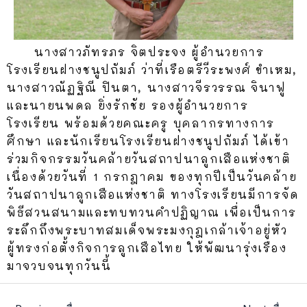
นางสาวภัทรภร จิตประจง ผู้อำนวยการ
โรงเรียนฝางชนูปถัมภ์ ว่าที่เรือตรีวีระพงศ์ ขำเหม,
นางสาวณัฏฐิณี ปินตา, นางสาวจีรวรรณ จินาฟู
และนายนพดล ยิ่งรักชัย รองผู้อำนวยการ
โรงเรียน พร้อมด้วยคณะครู บุคลากรทางการ
ศึกษา และนักเรียนโรงเรียนฝางชนูปถัมภ์ ได้เข้า
ร่วมกิจกรรมวันคล้ายวันสถาปนาลูกเสือแห่งชาติ
เนื่องด้วยวันที่ 1 กรกฎาคม ของทุกปีเป็นวันคล้าย
วันสถาปนาลูกเสือแห่งชาติ ทางโรงเรียนมีการจัด
พิธีสวนสนามและทบทวนคำปฏิญาณ เพื่อเป็นการ
ระลึกถึงพระบาทสมเด็จพระมงกุฎเกล้าเจ้าอยู่หัว
ผู้ทรงก่อตั้งกิจการลูกเสือไทย ให้พัฒนารุ่งเรือง
มาจวบจนทุกวันนี้